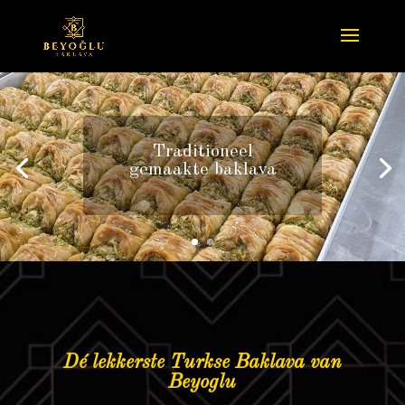
Traditioneel
gemaakte baklava
Dé lekkerste Turkse Baklava van
Beyoglu